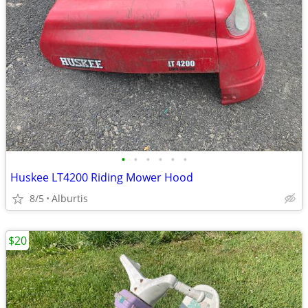
•
•
•
•
•
•
Huskee LT4200 Riding Mower Hood
8/5
Alburtis
$20