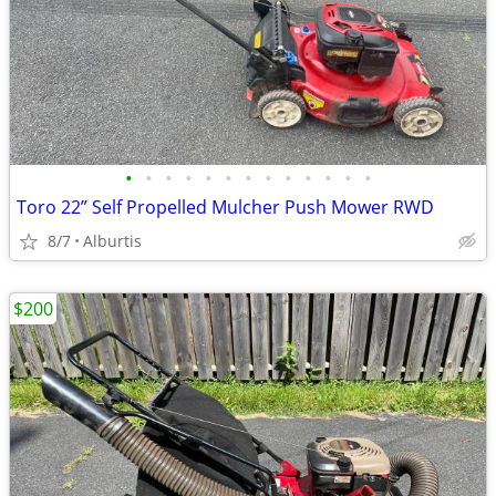
•
•
•
•
•
•
•
•
•
•
•
•
•
Toro 22” Self Propelled Mulcher Push Mower RWD
8/7
Alburtis
$200