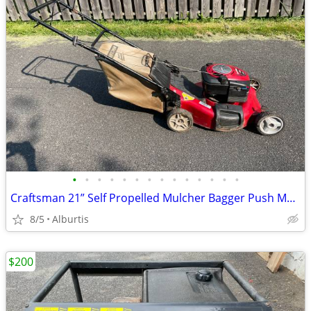
•
•
•
•
•
•
•
•
•
•
•
•
•
•
Craftsman 21” Self Propelled Mulcher Bagger Push Mower RWD
8/5
Alburtis
$200