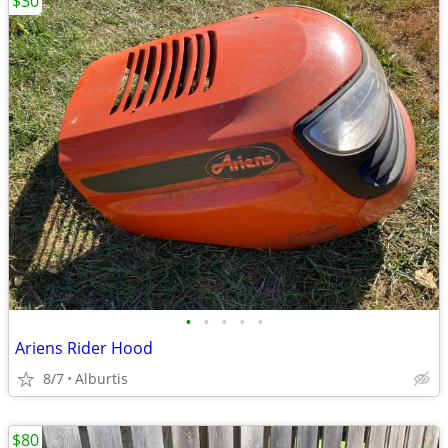
$30
•
•
•
•
•
Ariens Rider Hood
8/7
Alburtis
$80