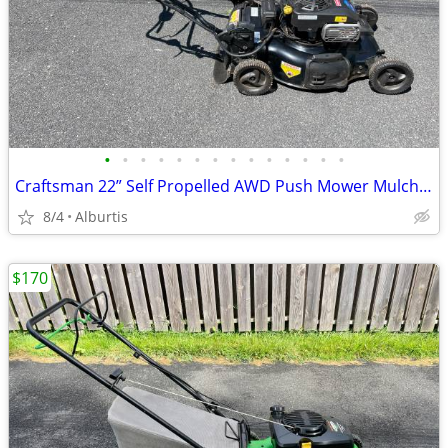
•
•
•
•
•
•
•
•
•
•
•
•
•
•
Craftsman 22” Self Propelled AWD Push Mower Mulcher
8/4
Alburtis
$170