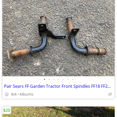
•
•
•
•
•
•
•
Pair Sears FF Garden Tractor Front Spindles FF18 FF20 FF24 1”
8/6
Alburtis
$20