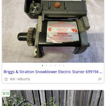
•
•
•
•
•
•
Briggs & Stratton Snowblower Electric Starter 699194 524-975
8/6
Alburtis
$10