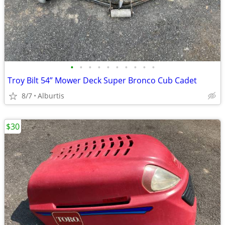
•
•
•
•
•
•
•
•
•
•
Troy Bilt 54” Mower Deck Super Bronco Cub Cadet
8/7
Alburtis
$30