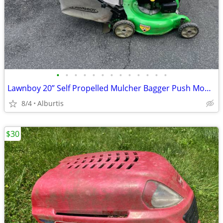
•
•
•
•
•
•
•
•
•
•
•
•
•
Lawnboy 20” Self Propelled Mulcher Bagger Push Mower RWD Kohler
8/4
Alburtis
$30