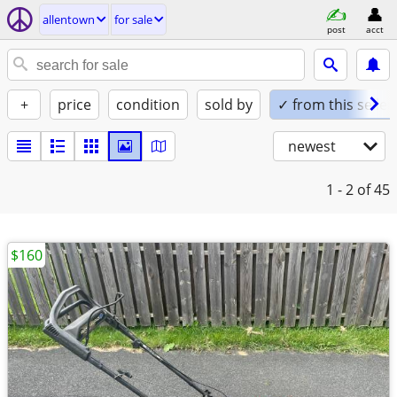
allentown
for sale
post
acct
+
price
condition
sold by
✓ from this seller
newest
1 - 2
of 45
$160