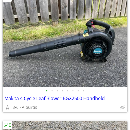
•
•
•
•
•
•
•
•
Makita 4 Cycle Leaf Blower BGX2500 Handheld
8/6
Alburtis
$40