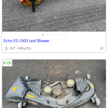
•
•
•
•
•
•
Echo ES-1000 Leaf Blower
8/7
Alburtis
$100