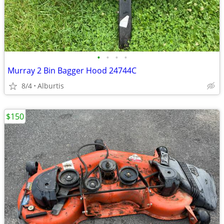
•
•
•
•
Murray 2 Bin Bagger Hood 24744C
8/4
Alburtis
$150