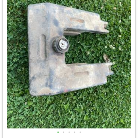
•
•
•
•
•