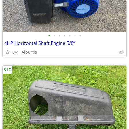
•
•
•
•
•
•
•
4HP Horizontal Shaft Engine 5/8”
8/4
Alburtis
$10