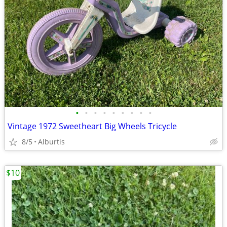
•
•
•
•
•
•
•
•
•
Vintage 1972 Sweetheart Big Wheels Tricycle
8/5
Alburtis
$10