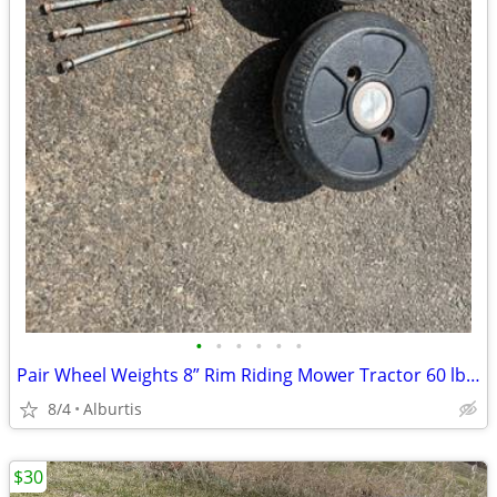
•
•
•
•
•
•
Pair Wheel Weights 8” Rim Riding Mower Tractor 60 lb Total
8/4
Alburtis
$30