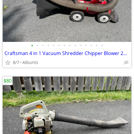
•
•
•
•
•
•
•
•
•
•
•
•
•
•
Craftsman 4 in 1 Vacuum Shredder Chipper Blower 24” Wide 6HP
8/7
Alburtis
$80