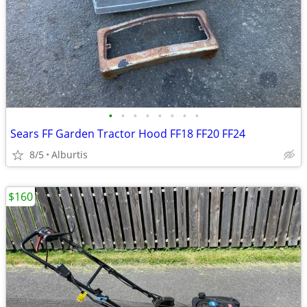
•
•
•
•
•
•
•
•
Sears FF Garden Tractor Hood FF18 FF20 FF24
8/5
Alburtis
$160