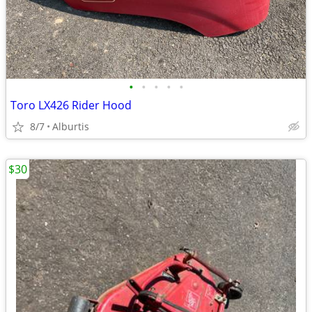
•
•
•
•
•
Toro LX426 Rider Hood
8/7
Alburtis
$30