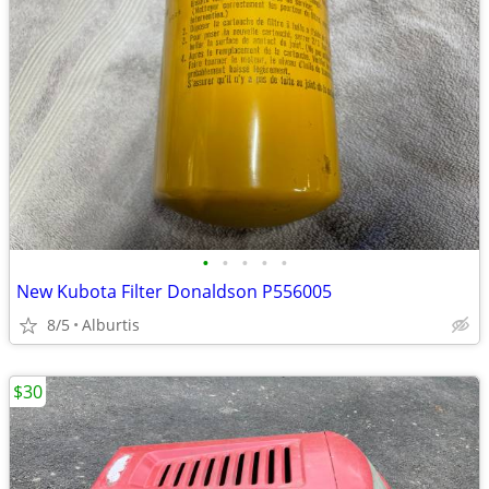
•
•
•
•
•
New Kubota Filter Donaldson P556005
8/5
Alburtis
$30