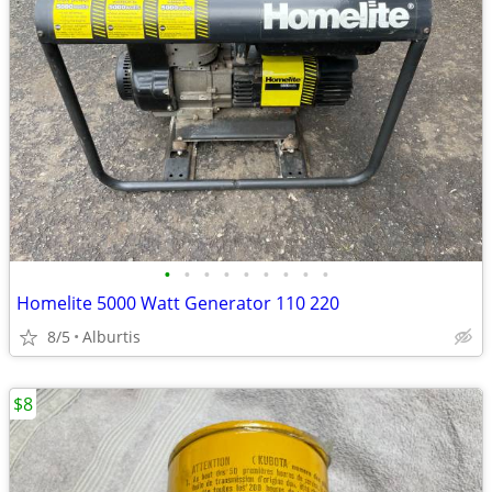
•
•
•
•
•
•
•
•
•
Homelite 5000 Watt Generator 110 220
8/5
Alburtis
$8