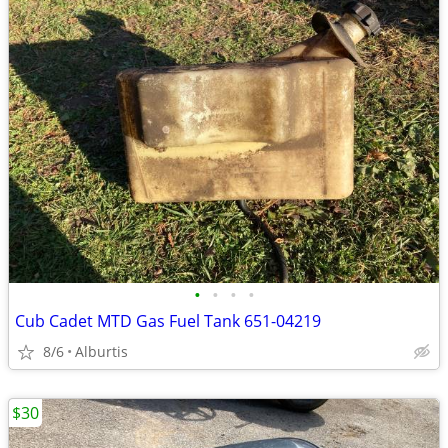
•
•
•
•
Cub Cadet MTD Gas Fuel Tank 651-04219
8/6
Alburtis
$30