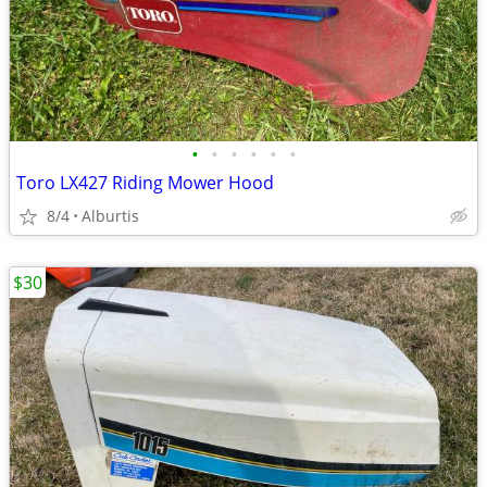
•
•
•
•
•
•
Toro LX427 Riding Mower Hood
8/4
Alburtis
$30