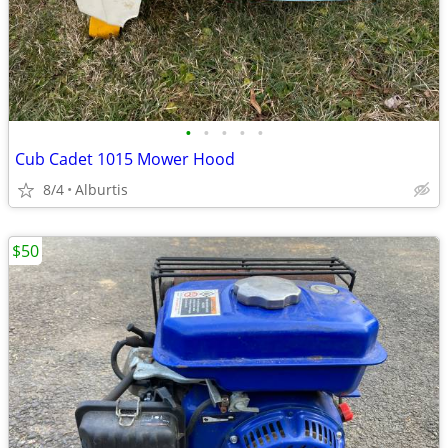
•
•
•
•
•
Cub Cadet 1015 Mower Hood
8/4
Alburtis
$50