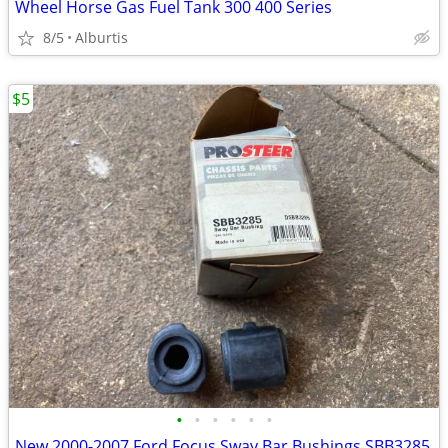
Wheel Horse Gas Fuel Tank 300 400 Series
8/5
Alburtis
$5
•
•
•
•
•
•
New 2000-2007 Ford Focus Sway Bar Bushings SBB3285