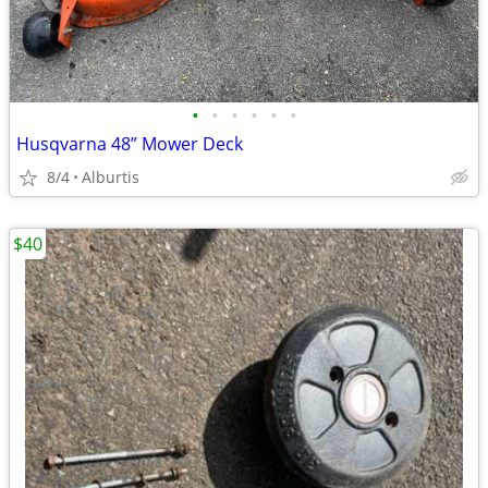
•
•
•
•
•
•
Husqvarna 48” Mower Deck
8/4
Alburtis
$40