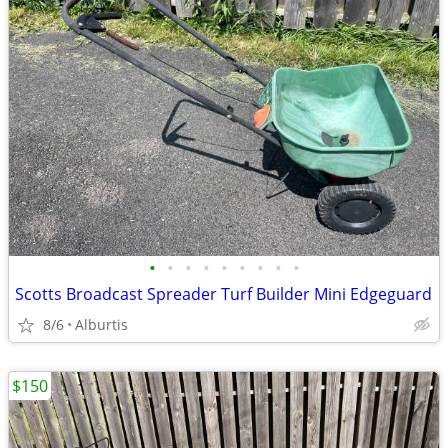
•
•
•
•
•
•
•
•
•
Scotts Broadcast Spreader Turf Builder Mini Edgeguard
8/6
Alburtis
$150