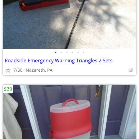
•
•
•
•
•
•
Roadside Emergency Warning Triangles 2 Sets
7/30
Nazareth, PA
$29