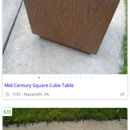
•
•
•
•
•
•
•
•
•
•
•
Mid-Century Square Cube Table
7/31
Nazareth, PA
$35