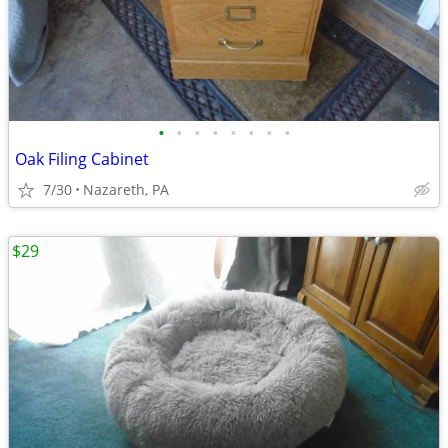
•
•
•
•
•
•
•
•
Oak Filing Cabinet
7/30
Nazareth, PA
$29