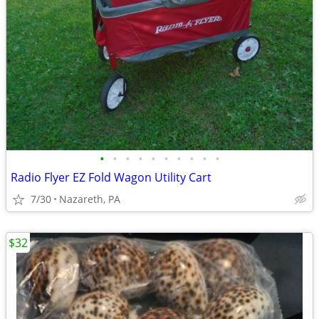
•
•
•
•
•
•
•
•
•
•
Radio Flyer EZ Fold Wagon Utility Cart
7/30
Nazareth, PA
$32