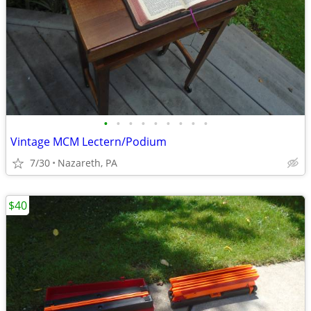
•
•
•
•
•
•
•
•
•
Vintage MCM Lectern/Podium
7/30
Nazareth, PA
$40