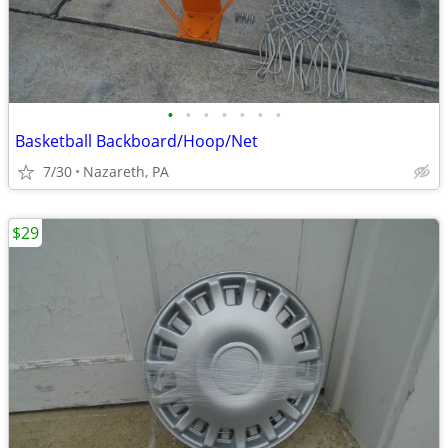
•
•
•
•
•
•
•
Basketball Backboard/Hoop/Net
7/30
Nazareth, PA
$29