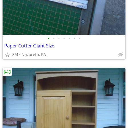
•
•
•
•
•
•
•
Paper Cutter Giant Size
8/4
Nazareth, PA
$49