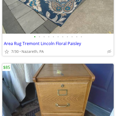
•
•
•
•
•
•
•
•
•
•
•
Area Rug Tremont Lincoln Floral Paisley
7/30
Nazareth, PA
$85