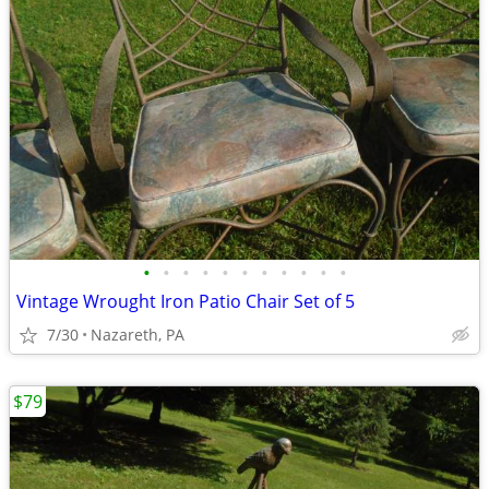
•
•
•
•
•
•
•
•
•
•
•
Vintage Wrought Iron Patio Chair Set of 5
7/30
Nazareth, PA
$79