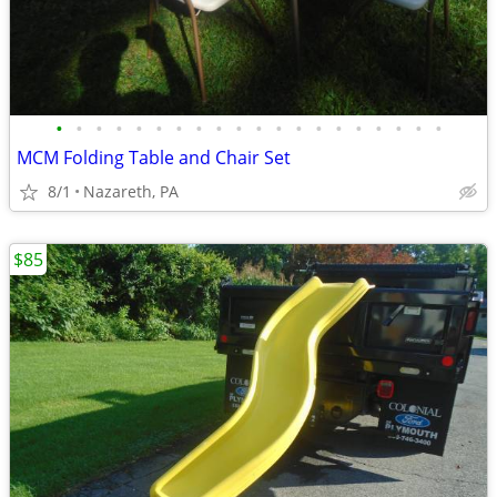
•
•
•
•
•
•
•
•
•
•
•
•
•
•
•
•
•
•
•
•
MCM Folding Table and Chair Set
8/1
Nazareth, PA
$85