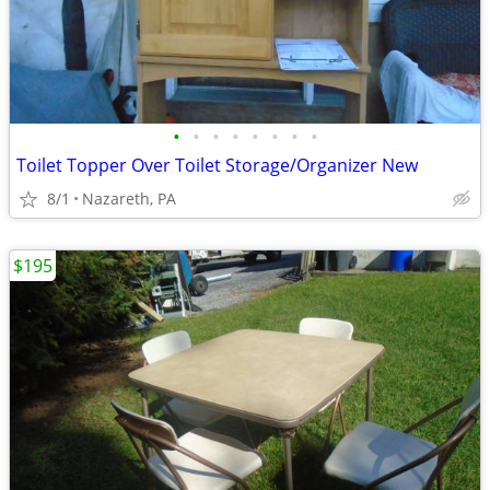
•
•
•
•
•
•
•
•
Toilet Topper Over Toilet Storage/Organizer New
8/1
Nazareth, PA
$195