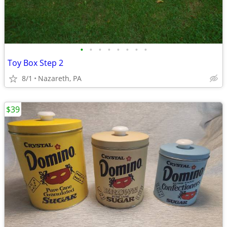
•
•
•
•
•
•
•
•
Toy Box Step 2
8/1
Nazareth, PA
$39