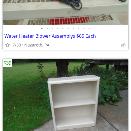
•
•
•
•
•
•
•
•
•
•
Water Heater Blower Assemblys $65 Each
7/30
Nazareth, PA
$39