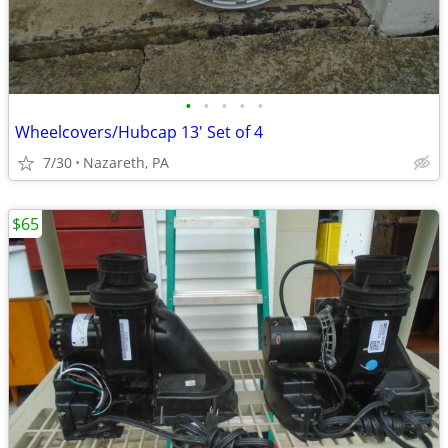
•
•
•
•
•
Wheelcovers/Hubcap 13' Set of 4
7/30
Nazareth, PA
$65