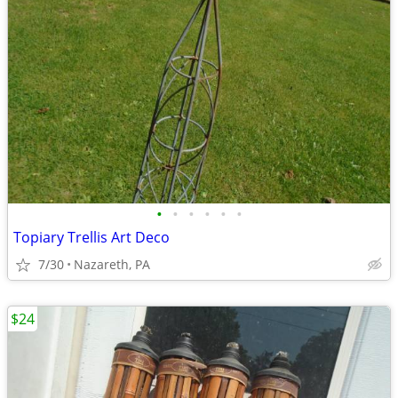
•
•
•
•
•
•
Topiary Trellis Art Deco
7/30
Nazareth, PA
$24