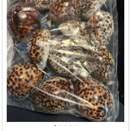
•
•
•
•
•