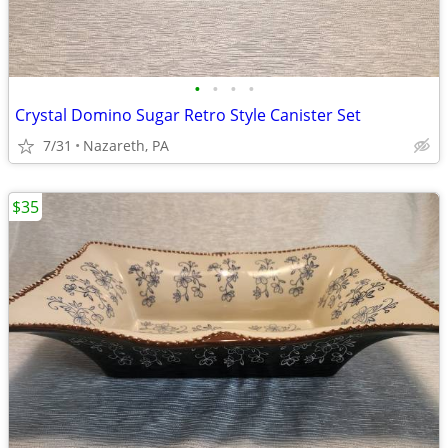
•
•
•
•
Crystal Domino Sugar Retro Style Canister Set
7/31
Nazareth, PA
$35