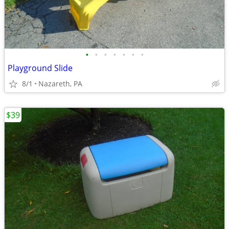
•
•
•
•
•
•
•
Playground Slide
8/1
Nazareth, PA
$39