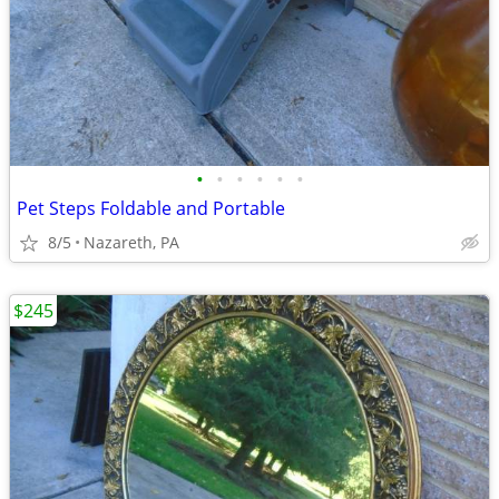
•
•
•
•
•
•
Pet Steps Foldable and Portable
8/5
Nazareth, PA
$245