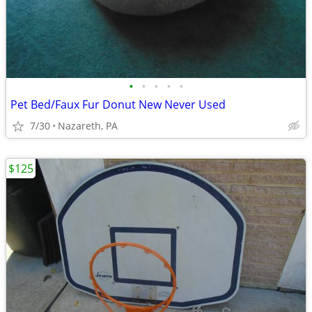
•
•
•
•
•
Pet Bed/Faux Fur Donut New Never Used
7/30
Nazareth, PA
$125