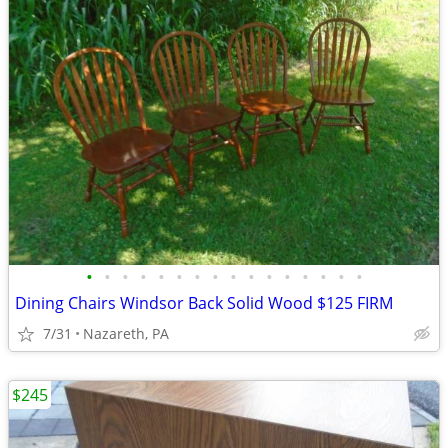
•
•
•
•
•
•
•
•
•
•
•
•
•
•
•
•
Dining Chairs Windsor Back Solid Wood $125 FIRM
7/31
Nazareth, PA
$245