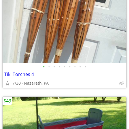
•
•
•
•
•
•
•
•
•
Tiki Torches 4
7/30
Nazareth, PA
$49