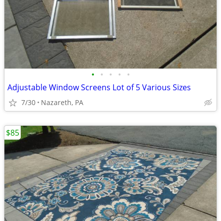
•
•
•
•
•
Adjustable Window Screens Lot of 5 Various Sizes
7/30
Nazareth, PA
$85