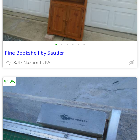
•
•
•
•
•
•
Pine Bookshelf by Sauder
8/4
Nazareth, PA
$125