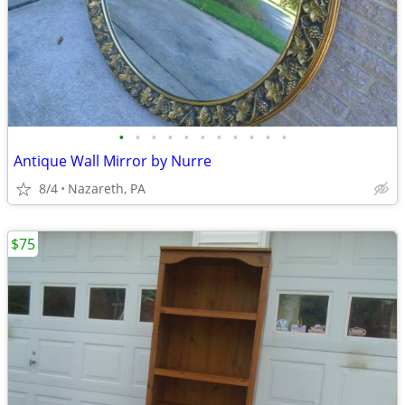
•
•
•
•
•
•
•
•
•
•
•
Antique Wall Mirror by Nurre
8/4
Nazareth, PA
$75