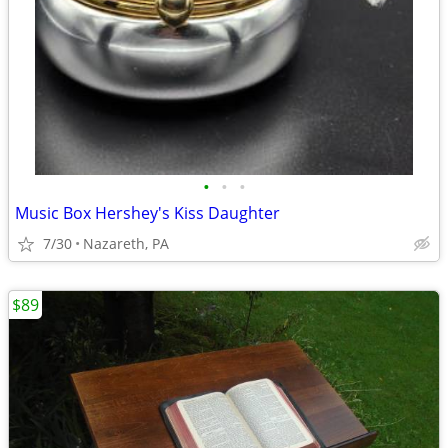
•
•
•
Music Box Hershey's Kiss Daughter
7/30
Nazareth, PA
$89