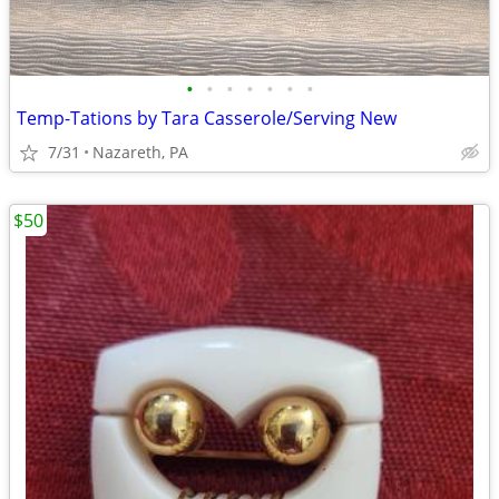
•
•
•
•
•
•
•
Temp-Tations by Tara Casserole/Serving New
7/31
Nazareth, PA
$50