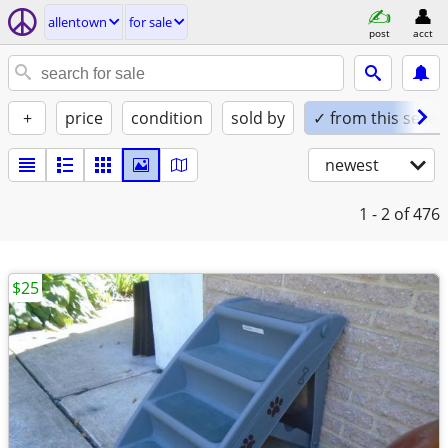
allentown
for sale
post
acct
+
price
condition
sold by
✓ from this seller
newest
1 - 2
of 476
$25