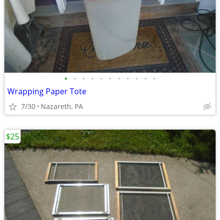
•
•
•
•
•
•
•
•
•
•
•
Wrapping Paper Tote
7/30
Nazareth, PA
$25