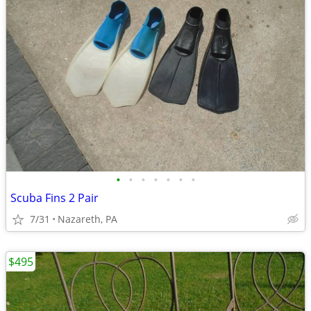
•
•
•
•
•
•
•
Scuba Fins 2 Pair
7/31
Nazareth, PA
$495